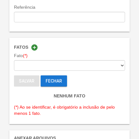
Referência
add_circle
FATOS
Fato
(*)
SALVAR
FECHAR
NENHUM FATO
(*) Ao se identificar, é obrigatório a inclusão de pelo
menos 1 fato.
ANEXAR ARQUIVOS